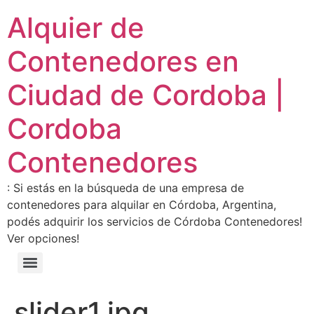
Alquier de
Contenedores en
Ciudad de Cordoba |
Cordoba
Contenedores
: Si estás en la búsqueda de una empresa de
contenedores para alquilar en Córdoba, Argentina,
podés adquirir los servicios de Córdoba Contenedores!
Ver opciones!
slider1.jpg