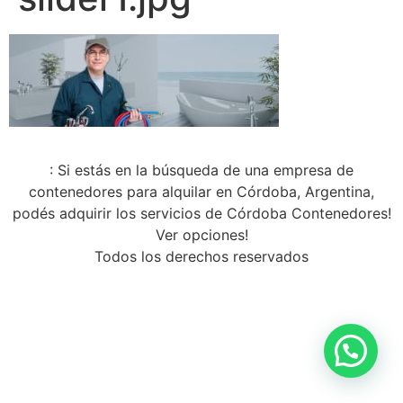
: Si estás en la búsqueda de una empresa de
contenedores para alquilar en Córdoba, Argentina,
podés adquirir los servicios de Córdoba Contenedores!
Ver opciones!
Todos los derechos reservados