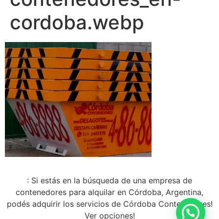
cordoba.webp
: Si estás en la búsqueda de una empresa de
contenedores para alquilar en Córdoba, Argentina,
podés adquirir los servicios de Córdoba Contenedores!
Ver opciones!